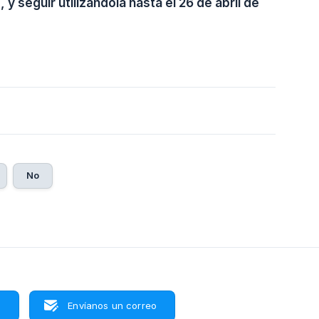
 seguir utilizándola hasta el 26 de abril de 
1
No
s
Envíanos un correo