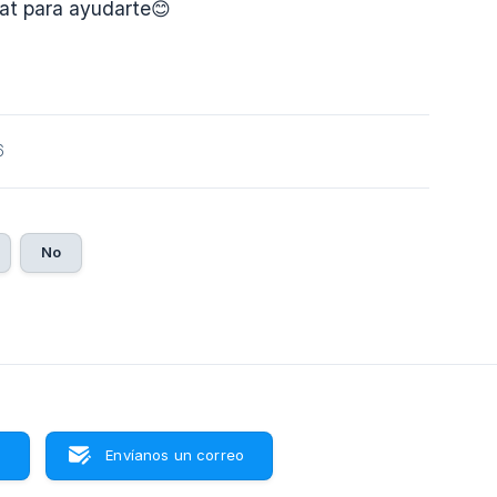
hat para ayudarte😊
6
No
s
Envíanos un correo