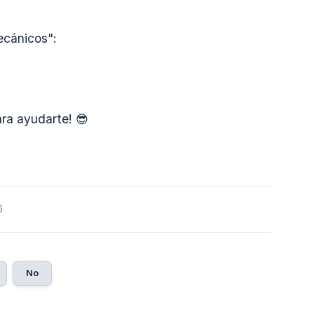
ecánicos":
ra ayudarte! 😎
6
No