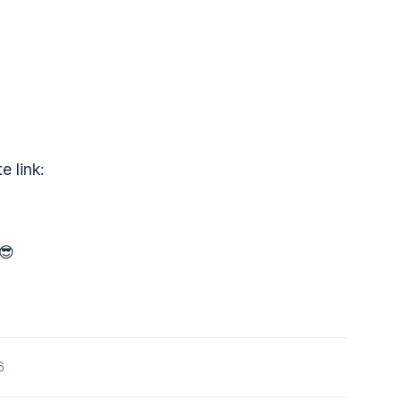
e link:
😎
6