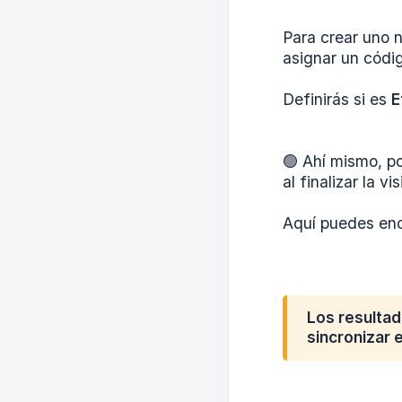
Para crear uno 
asignar un códig
Definirás si es
E
🟢 Ahí mismo, po
al finalizar la 
Aquí puedes enco
Los resulta
sincronizar e