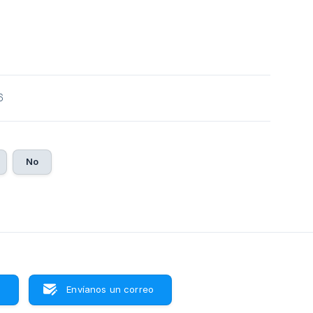
6
No
s
Envíanos un correo