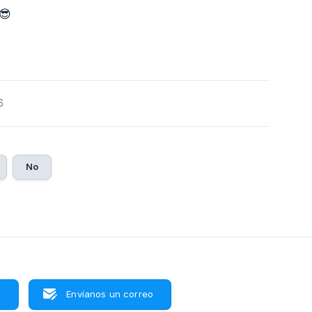
😎
6
No
s
Envíanos un correo