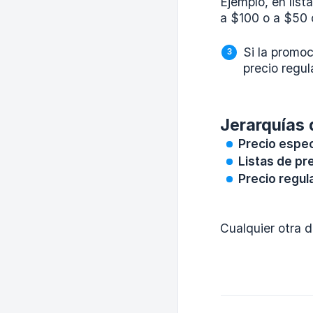
Ejemplo, en list
a $100 o a $50 c
Si la promoc
precio regul
Jerarquías 
Precio espec
Listas de pr
Precio regul
Cualquier otra 