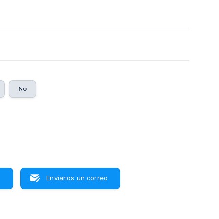
No
s
Envíanos un correo