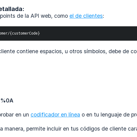
etallada:
dpoints de la API web, como
el de clientes
:
tomer/{customerCode}
 cliente contiene espacios, u otros símbolos, debe de
E%0A
probar en un
codificador en línea
o en tu lenguaje de pr
a manera, permite incluir en tus códigos de cliente car