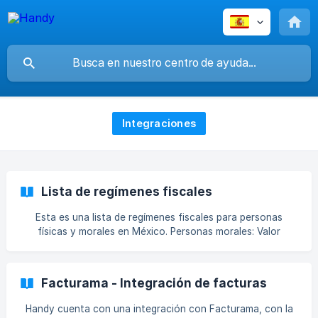
Integraciones
Lista de regímenes fiscales
Esta es una lista de regímenes fiscales para personas
físicas y morales en México. Personas morales: Valor
descripción 601 General de Ley Personas Morales 603
Personas Morales con Fines no Lucrativos 607 Régimen de
Enajenación o Adquisición de Bienes 610 Residentes en el
Facturama - Integración de facturas
Extranjero sin Establecimiento Permanente en México | 620
| Sociedades Cooperativas de P
Handy cuenta con una integración con Facturama, con la