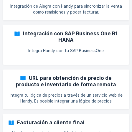
alimenta automáticamente cada día con los datos de tu
Integración de Alegra con Handy para sincronizar la venta
operación en Handy. La sincronización ocurre a las **
como remisiones y poder facturar.
Integración con SAP Business One B1
HANA
Integra Handy con tu SAP BusinessOne
URL para obtención de precio de
producto e inventario de forma remota
Integra tu lógica de precios a través de un servicio web de
Handy. Es posible integrar una lógica de precios
personalizada y conectada a tu ERP en tiempo real para
efectos de: Calcular al vuelo el precio por cliente en ese
momento Hacer una verificación de inventario en tiempo
Facturación a cliente final
real Al realizar esta integración, cada vez que se agreguen
productos a tu pedido, se hará la consulta web en tiempo