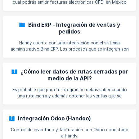
cual podrás emitir facturas electrónicas CFDI en México
🇲🇽 para las entregas ✅ Activar la integración Activar la
integración toma solo unos minutos Debes contratar
previamente el complemento Integración Facturama. Debes
Bind ERP - Integración de ventas y
contratar el uso de API de Facturam
pedidos
Handy cuenta con una integración con el sistema
administrativo Bind ERP. Los procesos que se integran son
enfocados en los pedidos y ventas para llevar la
contabilidad y facturación dentro de Bind ERP. 1. 🛍
Sincronización de productos y precios Al activar la
¿Cómo leer datos de rutas cerradas por
integración, los productos de Handy son copiados a tu
medio de la API?
cuenta de Bind ERP. Después de la prim
Es probable que para tu integración debas saber cuándo
una ruta cierra y además obtener las ventas que se
realizaron en esa ruta. A continuación te explicamos cómo
hacerlo. Paso 1. Obtener las rutas. Debes realizar un GET a
este endpoint, con estos parámetros:
Integración Odoo (Handoo)
https://app.handy.la/api/v2/route?
includeSalesOrders=true&filterWithDate=dateClosed&start
Control de inventario y facturación con Odoo conectado
={start}&end={end} Con esta petición obtendrás las rutas
a Handy.