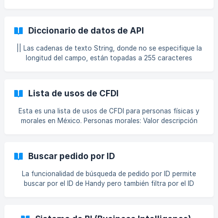
cerradas en las fechas que tú le indiques. Las ventas de
tiempo serán las que
Diccionario de datos de API
|| Las cadenas de texto String, donde no se especifique la
longitud del campo, están topadas a 255 caracteres
Pedidos (SalesOrder) Campo Tipo Detalle id Long
Identificador único del pedido mobileDateCreated
DateTime Fecha y hora de creación en app móvil
Lista de usos de CFDI
dateCreated DateTime Fecha y hora en la que el pedido
llegó la BD del backend totalSales Double Monto total del
Esta es una lista de usos de CFDI para personas físicas y
pedido, incluye impuestos totalTax Double Monto total de
morales en México. Personas morales: Valor descripción
los impuestos
CP01 Pagos G01 Adquisición de mercancías G02
Devoluciones, descuentos o bonificaciones G03 Gastos en
general I01 Construcciones I02 Mobiliario y equipo de
Buscar pedido por ID
oficina por inversiones | I03 | Equipo de
La funcionalidad de búsqueda de pedido por ID permite
buscar por el ID de Handy pero también filtra por el ID
externo, que es usado cuando tienes una integración. El ID
externo puede representar el ID de tu pedido en el ERP de
la empresa. Esto permite filtrar más fácilmente sin tener