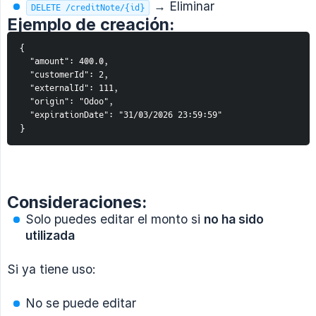
→ Eliminar
DELETE /creditNote/{id}
Ejemplo de creación:
{
  "amount": 400.0,
  "customerId": 2,
  "externalId": 111,
  "origin": "Odoo",
  "expirationDate": "31/03/2026 23:59:59"
}
Consideraciones:
Solo puedes editar el monto si
no ha sido 
utilizada
Si ya tiene uso:
No se puede editar