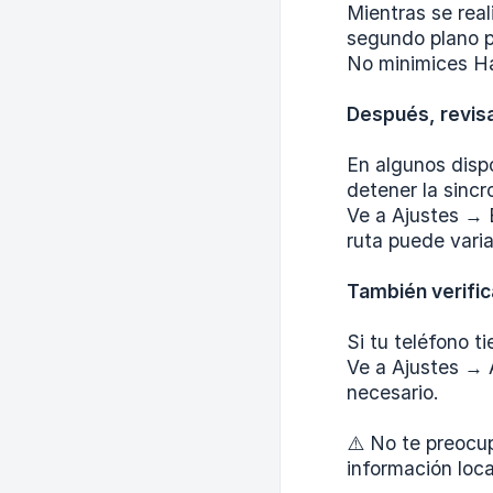
Mientras se real
segundo plano p
No minimices Han
Después, revisa
En algunos disp
detener la sincr
Ve a Ajustes → 
ruta puede varia
También verifi
Si tu teléfono t
Ve a Ajustes → 
necesario.
⚠️ No te preocup
información loc