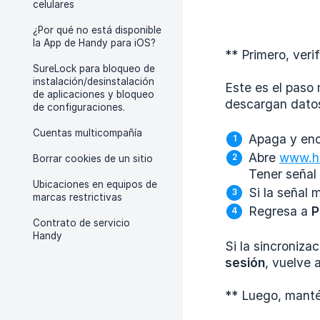
celulares
¿Por qué no está disponible
la App de Handy para iOS?
** Primero, veri
SureLock para bloqueo de
instalación/desinstalación
Este es el paso
de aplicaciones y bloqueo
descargan datos
de configuraciones.
Cuentas multicompañía
Apaga y enc
Abre
www.h
Borrar cookies de un sitio
Tener señal 
Ubicaciones en equipos de
Si la señal 
marcas restrictivas
Regresa a
P
Contrato de servicio
Handy
Si la sincroniza
sesión
, vuelve 
** Luego, manté