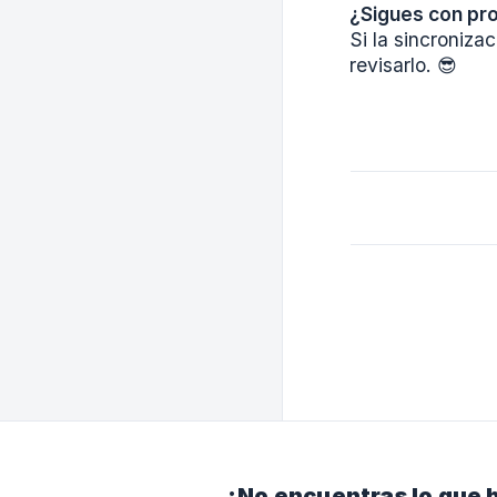
¿Sigues con pr
Si la sincroniz
revisarlo. 😎
¿No encuentras lo que 