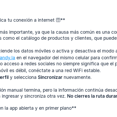
fica tu conexión a internet 🛜**
 más importante, ya que la causa más común es una con
 como el catálogo de productos y clientes, que puede
iende los datos móviles o activa y desactiva el modo 
andy.la
en el navegador del mismo celular para confirm
o acceso a redes sociales no siempre significa que el 
móvil es débil, conéctate a una red WiFi estable.
erfil
y selecciona
Sincronizar
nuevamente.
ción manual termina, pero la información continúa desa
a ingresar y sincroniza otra vez.
No cierres la ruta dur
n la app abierta y en primer plano**