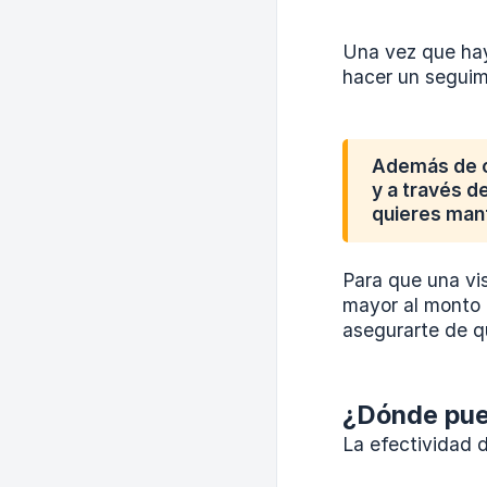
Una vez que haya
hacer un seguimi
Además de c
y a través d
quieres man
Para que una vi
mayor al monto 
asegurarte de q
¿Dónde pued
La efectividad d