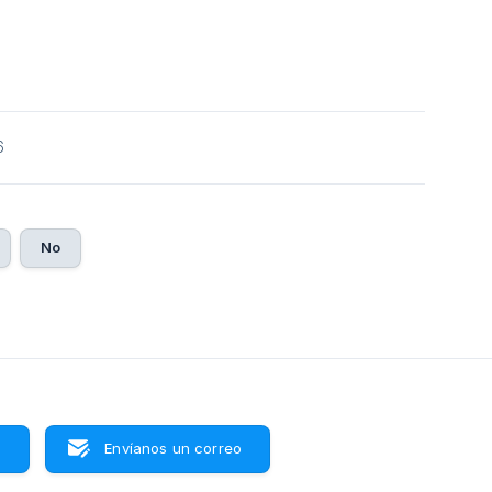
6
No
s
Envíanos un correo