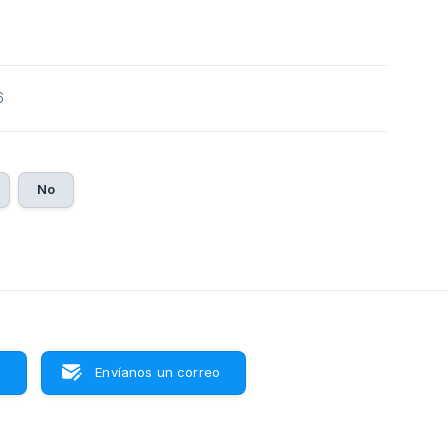
6
No
s
Envíanos un correo