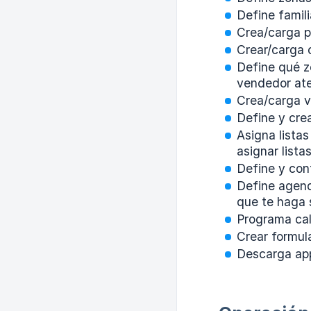
Define famil
Crea/carga p
Crear/carga c
Define qué z
vendedor ate
Crea/carga v
Define y crea
Asigna listas
asignar lista
Define y conf
Define agenda
que te haga 
Programa cal
Crear formula
Descarga app