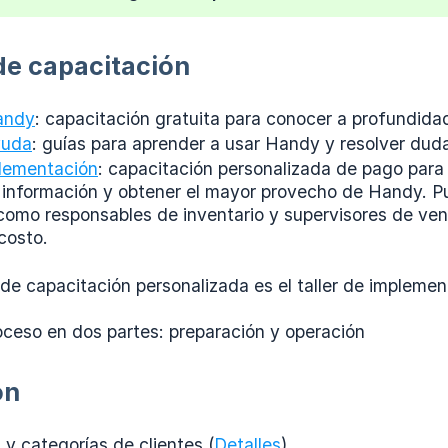
de capacitación
andy
: capacitación gratuita para conocer a profundida
yuda
: guías para aprender a usar Handy y resolver dud
plementación
: capacitación personalizada de pago para 
a información y obtener el mayor provecho de Handy. Pu
 como responsables de inventario y supervisores de vent
 costo.
de capacitación personalizada es el taller de implemen
oceso en dos partes: preparación y operación
ón
y categorías de clientes (
Detalles
)