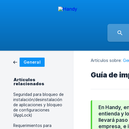
Artículos sobre:
Ge
General
Guía de i
Artículos
relacionados
Seguridad para bloqueo de
instalación/desinstalación
de aplicaciones y bloqueo
En Handy, en
de configuraciones
entienda y l
(AppLock)
llevará paso
Requerimientos para
empresa, e i