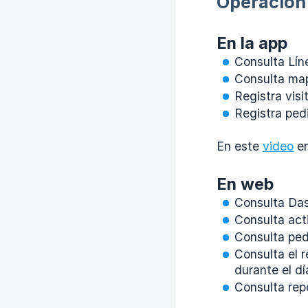
Operación
En la app
Consulta Lín
Consulta map
Registra visi
Registra pedi
En este
video
en
En web
Consulta Dash
Consulta act
Consulta pe
Consulta el 
durante el d
Consulta rep