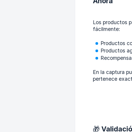
Ahora
Los productos p
fácilmente:
Productos co
Productos a
Recompensas
En la captura p
pertenece exac
🎁 Validaci